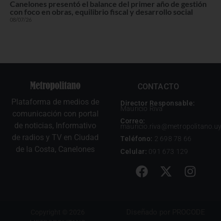
Canelones presentó el balance del primer año de gestión
con foco en obras, equilibrio fiscal y desarrollo social
08/07/26
CONTACTO
Plataforma de medios de
Director Responsable:
Mauricio Riva
comunicación con portal
Correo:
de noticias, Informativo
mauricio.riva@metropolitano.u
de radios y TV en Ciudad
Teléfono:
2 698 78 66
de la Costa, Canelones
Celular:
091 673 129
Diseñado por
PROCODE
Copyright © 2026