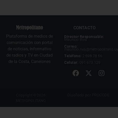
CONTACTO
Plataforma de medios de
Director Responsable:
Mauricio Riva
comunicación con portal
Correo:
de noticias, Informativo
mauricio.riva@metropolitano.u
de radios y TV en Ciudad
Teléfono:
2 698 78 66
de la Costa, Canelones
Celular:
091 673 129
Diseñado por
PROCODE
Copyright © 2026
METROPOLITANO