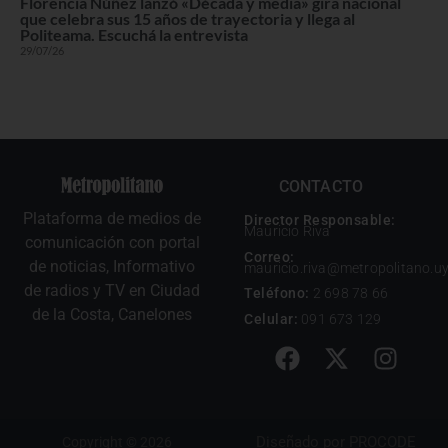
Florencia Núñez lanzó «Década y media» gira nacional
que celebra sus 15 años de trayectoria y llega al
Politeama. Escuchá la entrevista
29/07/26
CONTACTO
Plataforma de medios de
Director Responsable:
Mauricio Riva
comunicación con portal
Correo:
de noticias, Informativo
mauricio.riva@metropolitano.u
de radios y TV en Ciudad
Teléfono:
2 698 78 66
de la Costa, Canelones
Celular:
091 673 129
Diseñado por
PROCODE
Copyright © 2026