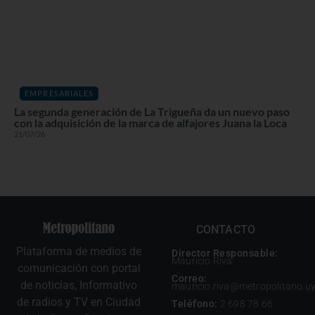
EMPRESARIALES
La segunda generación de La Trigueña da un nuevo paso
con la adquisición de la marca de alfajores Juana la Loca
21/07/26
CONTACTO
Plataforma de medios de
Director Responsable:
Mauricio Riva
comunicación con portal
Correo:
de noticias, Informativo
mauricio.riva@metropolitano.u
de radios y TV en Ciudad
Teléfono:
2 698 78 66