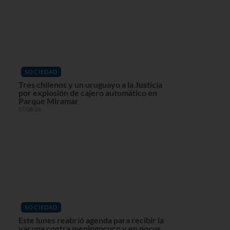
SOCIEDAD
Tres chilenos y un uruguayo a la Justicia
por explosión de cajero automático en
Parque Miramar
07/08/26
SOCIEDAD
Este lunes reabrió agenda para recibir la
vacuna contra meningococo y en pocos