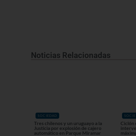
Noticias Relacionadas
SOCIEDAD
SOCI
Tres chilenos y un uruguayo a la
Ciclón 
Justicia por explosión de cajero
interv
automático en Parque Miramar
máxima