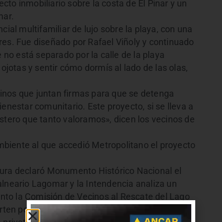
to inmobiliario sobre la costa de El Pinar y un
mar.
cial multifamiliar de lujo sobre la playa, con una
res. Fue diseñado por Rafael Viñoly y continuado
e no está separado por la calle de la playa
ojotas y sentir cómo dormís al lado de las olas,
inos que juntan firmas para que se detenga
enestar comunitario. Este proyecto, si se lleva a
stero que tanto valoramos», dicen los vecinos de
biente al que accedió Metropolitano el proyecto
ura declaró Monumento Histórico Nacional el
alneario Lagomar y la Intendencia analiza un
to la Comisión de Vecinos al Rescate del Lago
n por el relleno del Lago y la construcción de