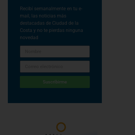
Recibí semanalmente en tu e-
mail, las noticias más
destacadas de Ciudad de la
Costa y no te pierdas ninguna
novedad
Suscribirme