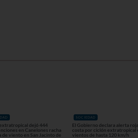
EDAD
SOCIEDAD
extratropical dejó 444
El Gobierno declara alerta roja
enciones en Canelones racha
costa por ciclón extratropical
 de viento en San Jacinto de
vientos de hasta 120 km/h