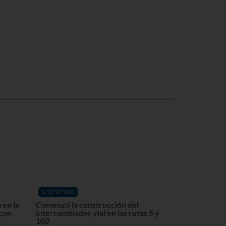
SOCIEDAD
 en la
Comenzó la construcción del
 con
intercambiador vial en las rutas 5 y
102