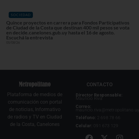
SOCIEDAD
Quince proyectos en carrera para Fondos Participativos
de Ciudad de la Costa que destinan 400 mil pesos se vota
en decide.canelones.gub.uy hasta el 16 de agosto.
Escuchá la entrevista
05/08/26
CONTACTO
Plataforma de medios de
Director Responsable:
Mauricio Riva
comunicación con portal
Correo:
de noticias, Informativo
mauricio.riva@metropolitano.u
de radios y TV en Ciudad
Teléfono:
2 698 78 66
de la Costa, Canelones
Celular:
091 673 129