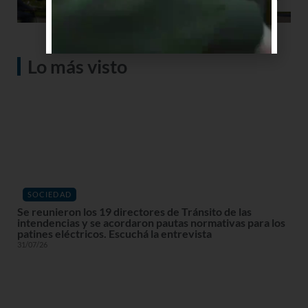
Lo más visto
SOCIEDAD
Se reunieron los 19 directores de Tránsito de las
intendencias y se acordaron pautas normativas para los
patines eléctricos. Escuchá la entrevista
31/07/26