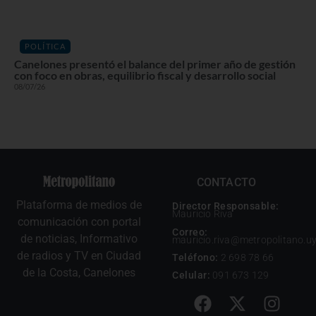
POLÍTICA
Canelones presentó el balance del primer año de gestión
con foco en obras, equilibrio fiscal y desarrollo social
08/07/26
CONTACTO
Plataforma de medios de
Director Responsable:
Mauricio Riva
comunicación con portal
Correo:
de noticias, Informativo
mauricio.riva@metropolitano.u
de radios y TV en Ciudad
Teléfono:
2 698 78 66
de la Costa, Canelones
Celular:
091 673 129