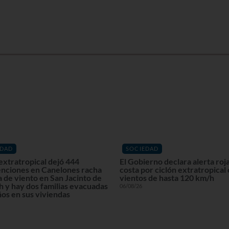
EDAD
SOCIEDAD
extratropical dejó 444
El Gobierno declara alerta roja
enciones en Canelones racha
costa por ciclón extratropical
 de viento en San Jacinto de
vientos de hasta 120 km/h
 y hay dos familias evacuadas
06/08/26
os en sus viviendas