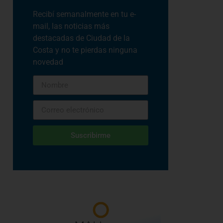
Recibí semanalmente en tu e-
mail, las noticias más
destacadas de Ciudad de la
Costa y no te pierdas ninguna
novedad
Suscribirme