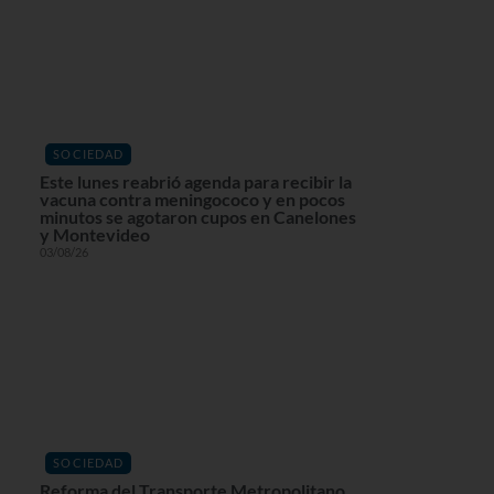
SOCIEDAD
Este lunes reabrió agenda para recibir la
vacuna contra meningococo y en pocos
minutos se agotaron cupos en Canelones
y Montevideo
03/08/26
SOCIEDAD
Reforma del Transporte Metropolitano