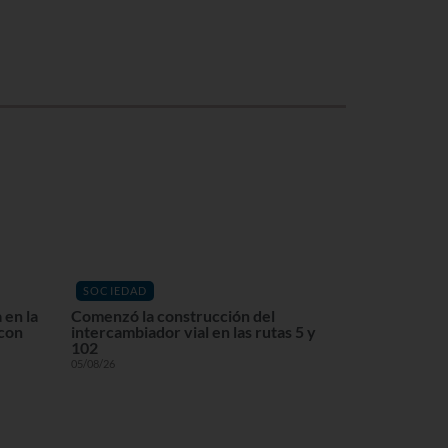
SOCIEDAD
 en la
Comenzó la construcción del
 con
intercambiador vial en las rutas 5 y
102
05/08/26