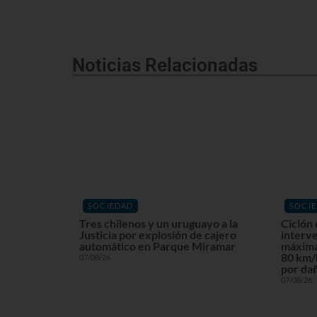
Noticias Relacionadas
SOCIEDAD
SOCI
Tres chilenos y un uruguayo a la
Ciclón 
Justicia por explosión de cajero
interv
automático en Parque Miramar
máxima
80 km/h
07/08/26
por dañ
07/08/26