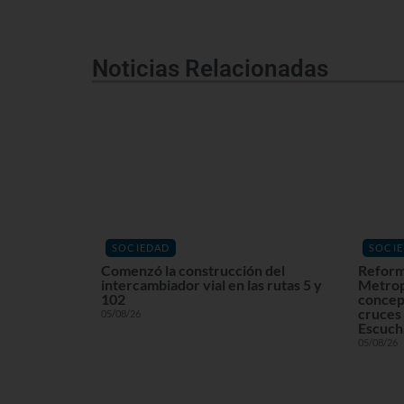
Noticias Relacionadas
SOCIEDAD
SOCI
Comenzó la construcción del
Reform
intercambiador vial en las rutas 5 y
Metrop
102
concept
cruces 
05/08/26
Escuchá
05/08/26