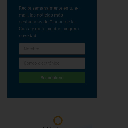
Recibí semanalmente en tu e-
mail, las noticias más
destacadas de Ciudad de la
Costa y no te pierdas ninguna
novedad
Suscribirme