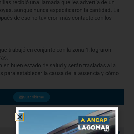
ilias recibió una llamada que les advertía de un
 joyas, aunque nunca especificaron la cantidad. La
después de eso no tuvieron más contacto con los
que trabajó en conjunto con la zona 1, lograron
ras.
n en buen estado de salud y serán trasladas a la
s para establecer la causa de la ausencia y cómo
Suscribirme