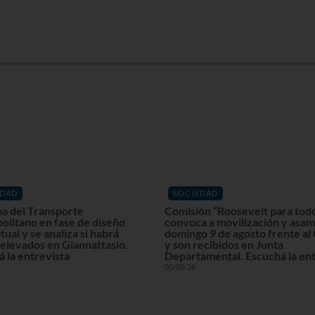
EDAD
SOCIEDAD
a del Transporte
Comisión “Roosevelt para tod
olitano en fase de diseño
convoca a movilización y asam
ual y se analiza si habrá
domingo 9 de agosto frente al
elevados en Giannattasio.
y son recibidos en Junta
 la entrevista
Departamental. Escuchá la ent
05/08/26