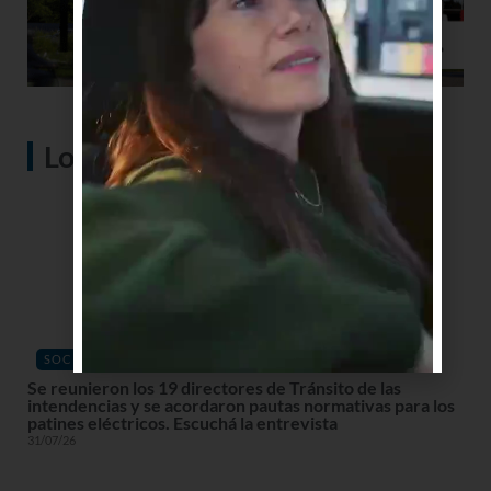
Lo más visto
SOCIEDAD
Se reunieron los 19 directores de Tránsito de las
intendencias y se acordaron pautas normativas para los
patines eléctricos. Escuchá la entrevista
31/07/26