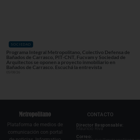
SOCIEDAD
Programa Integral Metropolitano, Colectivo Defensa de
Bañados de Carrasco, PIT-CNT, Fucvam y Sociedad de
Arquitectos se oponen a proyecto inmobiliario en
Bañados de Carrasco. Escuchá la entrevista
05/08/26
CONTACTO
Plataforma de medios de
Director Responsable:
Mauricio Riva
comunicación con portal
Correo:
de noticias, Informativo
mauricio.riva@metropolitano.u