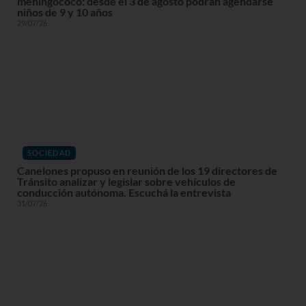
meningococo: desde el 3 de agosto podrán agendarse
niños de 9 y 10 años
29/07/26
SOCIEDAD
Canelones propuso en reunión de los 19 directores de
Tránsito analizar y legislar sobre vehículos de
conducción autónoma. Escuchá la entrevista
31/07/26