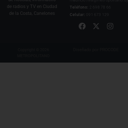
de radios y TV en Ciudad
Teléfono:
2 698 78 66
de la Costa, Canelones
Celular:
091 673 129
Diseñado por
PROCODE
Copyright © 2026
METROPOLITANO