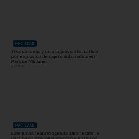
SOCIEDAD
Tres chilenos y un uruguayo a la Justicia
por explosión de cajero automático en
Parque Miramar
07/08/26
SOCIEDAD
Este lunes reabrió agenda para recibir la
vacuna contra meningococo y en pocos