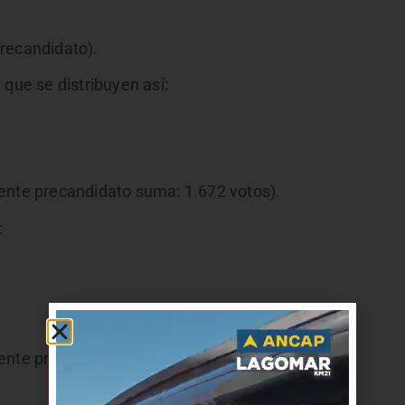
recandidato).
 que se distribuyen así:
ente precandidato suma: 1.672 votos).
:
ente precandidato suma: 1.531 votos).