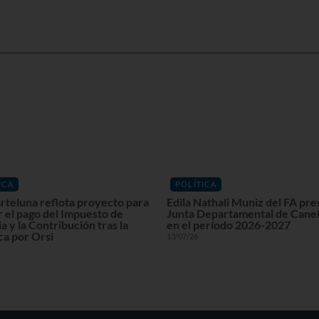
ICA
POLÍTICA
rteluna reflota proyecto para
Edila Nathali Muniz del FA pre
r el pago del Impuesto de
Junta Departamental de Cane
a y la Contribución tras la
en el período 2026-2027
ca por Orsi
13/07/26