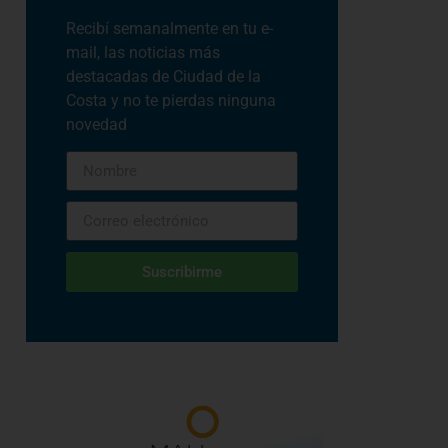
Recibí semanalmente en tu e-
mail, las noticias más
destacadas de Ciudad de la
Costa y no te pierdas ninguna
novedad
Suscribirme