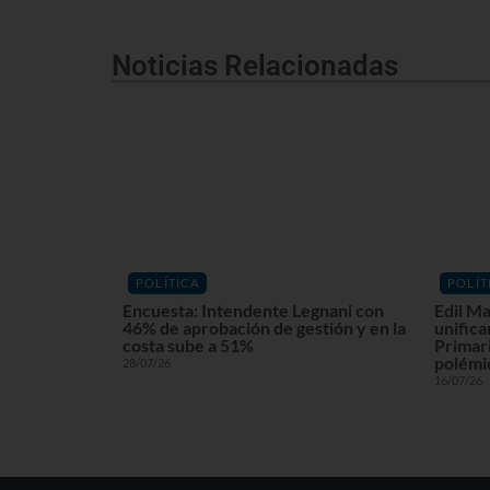
Noticias Relacionadas
POLÍTICA
POLÍT
Encuesta: Intendente Legnani con
Edil Ma
46% de aprobación de gestión y en la
unifica
costa sube a 51%
Primari
polémi
28/07/26
16/07/26