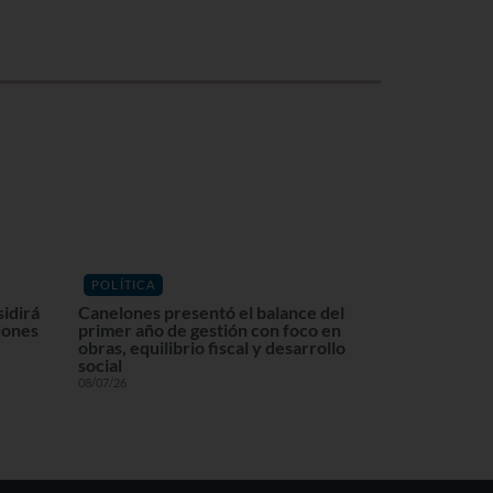
POLÍTICA
sidirá
Canelones presentó el balance del
lones
primer año de gestión con foco en
obras, equilibrio fiscal y desarrollo
social
08/07/26