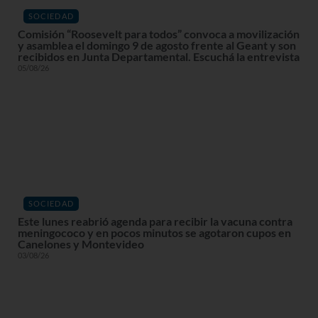
SOCIEDAD
Comisión “Roosevelt para todos” convoca a movilización
y asamblea el domingo 9 de agosto frente al Geant y son
recibidos en Junta Departamental. Escuchá la entrevista
05/08/26
SOCIEDAD
Este lunes reabrió agenda para recibir la vacuna contra
meningococo y en pocos minutos se agotaron cupos en
Canelones y Montevideo
03/08/26