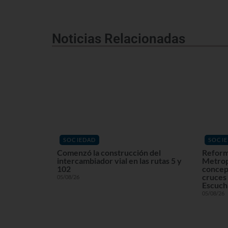
Noticias Relacionadas
SOCIEDAD
SOCI
Comenzó la construcción del
Reform
intercambiador vial en las rutas 5 y
Metrop
102
concept
cruces 
05/08/26
Escuchá
05/08/26