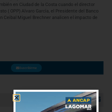
mbién en Ciudad de la Costa cuando el director
sto ( OPP) Alvaro García, el Presidente del Banco
lan Ceibal Miguel Brechner analicen el impacto de
Suscribirme