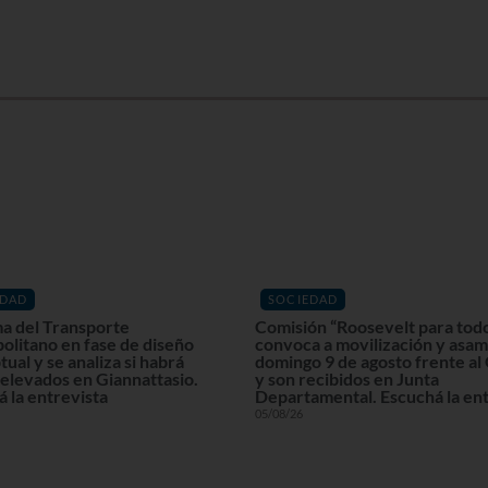
EDAD
SOCIEDAD
a del Transporte
Comisión “Roosevelt para tod
olitano en fase de diseño
convoca a movilización y asam
ual y se analiza si habrá
domingo 9 de agosto frente al
elevados en Giannattasio.
y son recibidos en Junta
 la entrevista
Departamental. Escuchá la ent
05/08/26