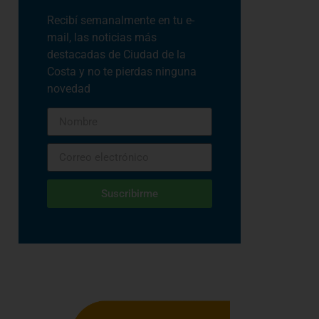
Recibí semanalmente en tu e-
mail, las noticias más
destacadas de Ciudad de la
Costa y no te pierdas ninguna
novedad
Suscribirme