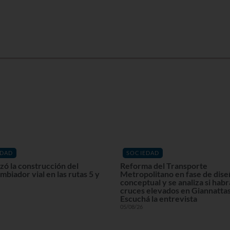
EDAD
SOCIEDAD
ó la construcción del
Reforma del Transporte
mbiador vial en las rutas 5 y
Metropolitano en fase de dis
conceptual y se analiza si habr
cruces elevados en Giannattas
Escuchá la entrevista
05/08/26