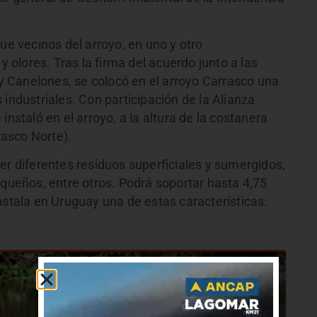
 vecinos del arroyo, en uno y otro
olores. Tras la firma del acuerdo junto a las
 Canelones, se colocó en el arroyo Carrasco una
 industriales. Con participación de la Alianza
instaló en el arroyo, a la altura de la costanera
asco Norte).
er diferentes residuos superficiales y sumergidos,
eños, entre otros. Podrá soportar hasta 4,75
nstala en Uruguay una de estas características.