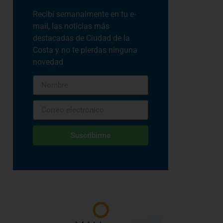
Recibí semanalmente en tu e-
mail, las noticias más
destacadas de Ciudad de la
Costa y no te pierdas ninguna
novedad
Suscribirme