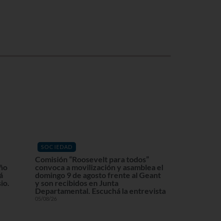
SOCIEDAD
Comisión “Roosevelt para todos”
eño
convoca a movilización y asamblea el
á
domingo 9 de agosto frente al Geant
io.
y son recibidos en Junta
Departamental. Escuchá la entrevista
05/08/26