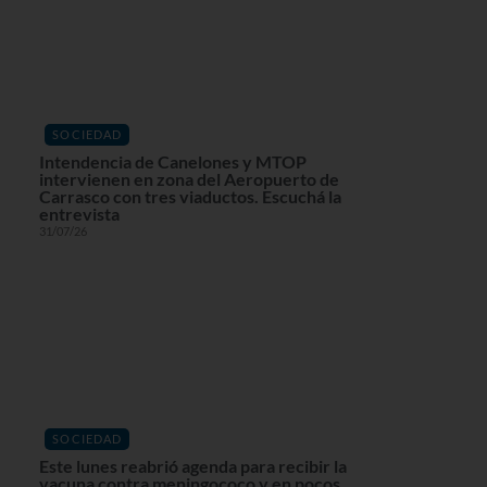
SOCIEDAD
Intendencia de Canelones y MTOP
intervienen en zona del Aeropuerto de
Carrasco con tres viaductos. Escuchá la
entrevista
31/07/26
SOCIEDAD
Este lunes reabrió agenda para recibir la
vacuna contra meningococo y en pocos