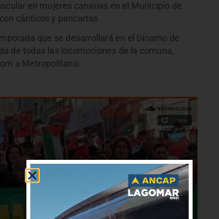
ascular en mujeres canarias en el Municipio de
con cánticos y pancartas.
Temporada que se desarrollará en el Dínamo de
alida de todas las locomociones de la comuna,
eom a Metropolitano.