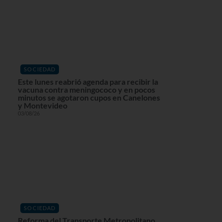
SOCIEDAD
Este lunes reabrió agenda para recibir la
vacuna contra meningococo y en pocos
minutos se agotaron cupos en Canelones
y Montevideo
03/08/26
SOCIEDAD
Reforma del Transporte Metropolitano