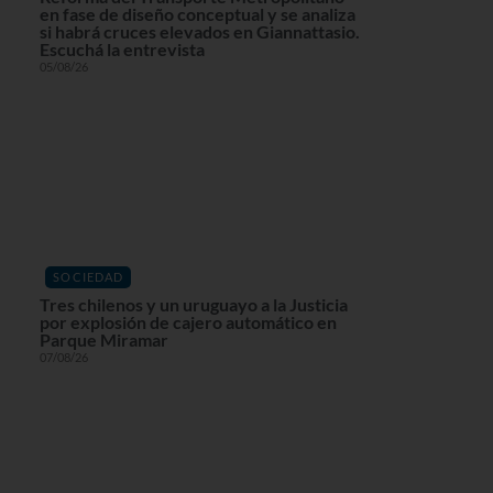
en fase de diseño conceptual y se analiza
si habrá cruces elevados en Giannattasio.
Escuchá la entrevista
05/08/26
SOCIEDAD
Tres chilenos y un uruguayo a la Justicia
por explosión de cajero automático en
Parque Miramar
07/08/26