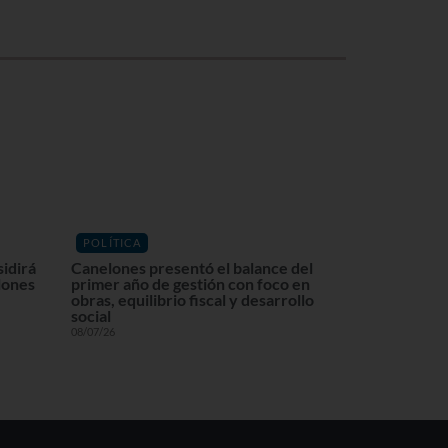
POLÍTICA
sidirá
Canelones presentó el balance del
lones
primer año de gestión con foco en
obras, equilibrio fiscal y desarrollo
social
08/07/26