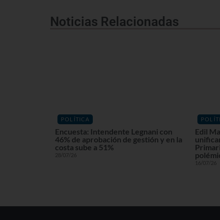
Noticias Relacionadas
POLÍTICA
POLÍT
Encuesta: Intendente Legnani con
Edil Ma
46% de aprobación de gestión y en la
unifica
costa sube a 51%
Primari
polémi
28/07/26
16/07/26