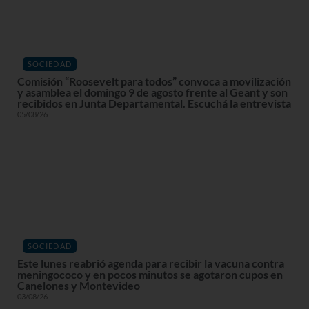
SOCIEDAD
Comisión “Roosevelt para todos” convoca a movilización
y asamblea el domingo 9 de agosto frente al Geant y son
recibidos en Junta Departamental. Escuchá la entrevista
05/08/26
SOCIEDAD
Este lunes reabrió agenda para recibir la vacuna contra
meningococo y en pocos minutos se agotaron cupos en
Canelones y Montevideo
03/08/26