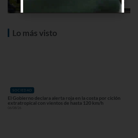
Lo más visto
SOCIEDAD
El Gobierno declara alerta roja en la costa por ciclón
extratropical con vientos de hasta 120 km/h
06/08/26