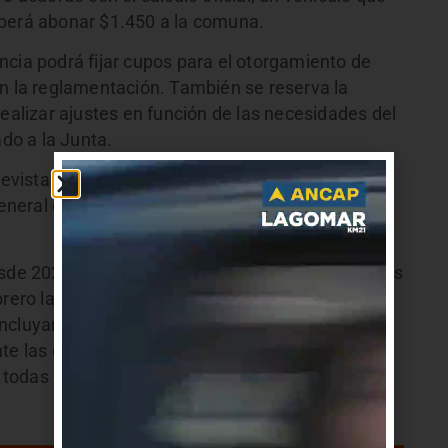
eberá abonar $1.450 a la comuna.
ncia podrá fijar cupos para el otorgamiento de
en la reglamentación. También se reserva la
realizar ajustes en función de las necesidades del
do a la Junta.
sta que le realizo el periodista, Nicolás
General de Tránsito y Transporte de la Intendencia
esde 2024, también con permisarios y trabajadores
brero la normativa ya esté regularizada. Apuntó
ncluyan en las aplicaciones de transporte.
te las diferencias existentes. Paralelamente la
todas las partes involucradas.