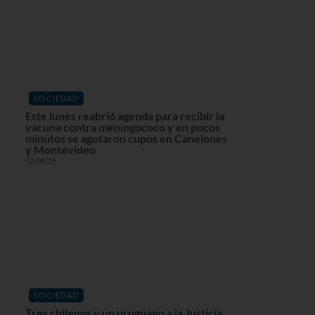
SOCIEDAD
Este lunes reabrió agenda para recibir la
vacuna contra meningococo y en pocos
minutos se agotaron cupos en Canelones
y Montevideo
03/08/26
SOCIEDAD
Tres chilenos y un uruguayo a la Justicia