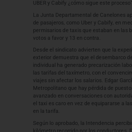
UBER y Cabify ¿cómo sigue este proceso
La Junta Departamental de Canelones apr
de pasajeros, como Uber y Cabify, en medi
permisarios de taxis que estaban en las b
votos a favor y 13 en contra.
Desde el sindicato advierten que la exper
exterior demuestra que el desembarco de
individual ha generado precarización labor
las tarifas del taxímetro, con el convenci
viajes sin afectar los salarios. Edgar Gar
Metropolitano que hay pérdida de puestos
avanzado en conversaciones con autorida
el taxi es caro en vez de equipararse a l
en la tarifa.
Según lo aprobado, la Intendencia percib
kilómetro recorrido por los conductores. D