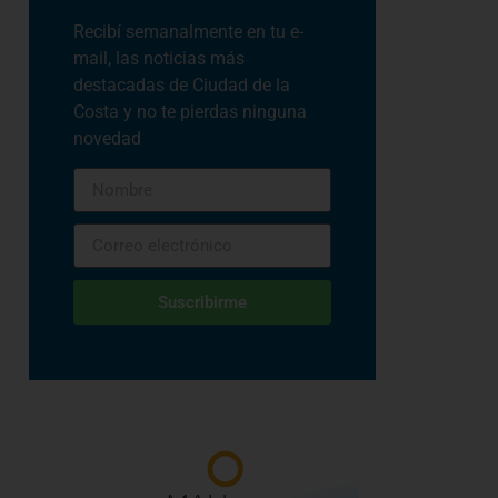
Recibí semanalmente en tu e-
mail, las noticias más
destacadas de Ciudad de la
Costa y no te pierdas ninguna
novedad
Suscribirme