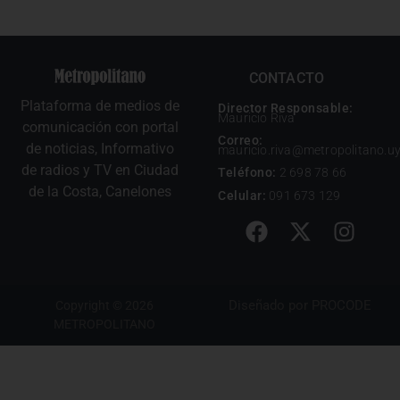
CONTACTO
Plataforma de medios de
Director Responsable:
Mauricio Riva
comunicación con portal
Correo:
de noticias, Informativo
mauricio.riva@metropolitano.u
de radios y TV en Ciudad
Teléfono:
2 698 78 66
de la Costa, Canelones
Celular:
091 673 129
Diseñado por
PROCODE
Copyright © 2026
METROPOLITANO