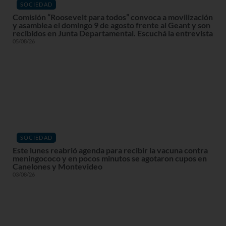
SOCIEDAD
Comisión “Roosevelt para todos” convoca a movilización
y asamblea el domingo 9 de agosto frente al Geant y son
recibidos en Junta Departamental. Escuchá la entrevista
05/08/26
SOCIEDAD
Este lunes reabrió agenda para recibir la vacuna contra
meningococo y en pocos minutos se agotaron cupos en
Canelones y Montevideo
03/08/26