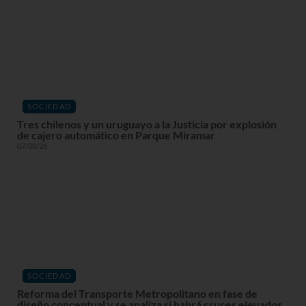
SOCIEDAD
Tres chilenos y un uruguayo a la Justicia por explosión
de cajero automático en Parque Miramar
07/08/26
SOCIEDAD
Reforma del Transporte Metropolitano en fase de
diseño conceptual y se analiza si habrá cruces elevados