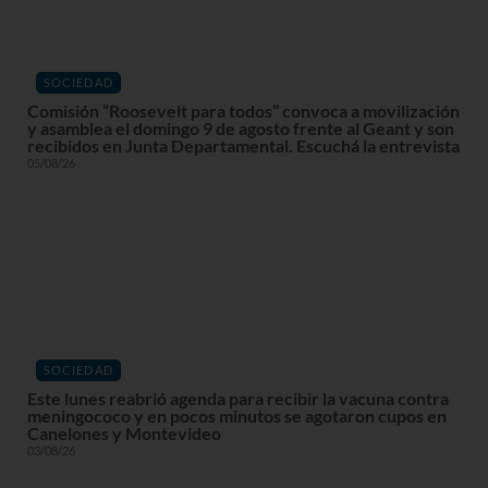
SOCIEDAD
Comisión “Roosevelt para todos” convoca a movilización
y asamblea el domingo 9 de agosto frente al Geant y son
recibidos en Junta Departamental. Escuchá la entrevista
05/08/26
SOCIEDAD
Este lunes reabrió agenda para recibir la vacuna contra
meningococo y en pocos minutos se agotaron cupos en
Canelones y Montevideo
03/08/26