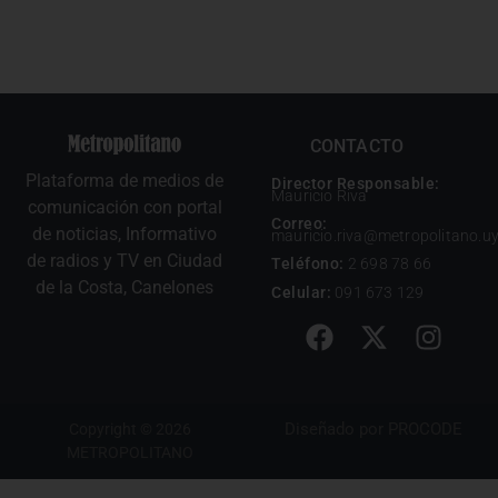
CONTACTO
Plataforma de medios de
Director Responsable:
Mauricio Riva
comunicación con portal
Correo:
de noticias, Informativo
mauricio.riva@metropolitano.u
de radios y TV en Ciudad
Teléfono:
2 698 78 66
de la Costa, Canelones
Celular:
091 673 129
Diseñado por
PROCODE
Copyright © 2026
METROPOLITANO