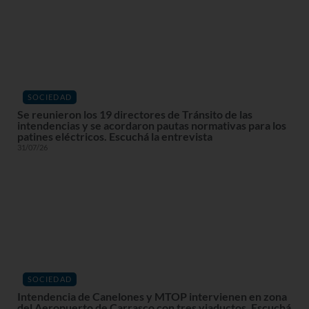
SOCIEDAD
Se reunieron los 19 directores de Tránsito de las
intendencias y se acordaron pautas normativas para los
patines eléctricos. Escuchá la entrevista
31/07/26
SOCIEDAD
Intendencia de Canelones y MTOP intervienen en zona
del Aeropuerto de Carrasco con tres viaductos. Escuchá