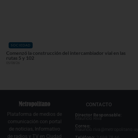
SOCIEDAD
Comenzó la construcción del intercambiador vial en las
rutas 5 y 102
05/08/26
CONTACTO
Plataforma de medios de
Director Responsable:
Mauricio Riva
comunicación con portal
Correo:
de noticias, Informativo
mauricio.riva@metropolitano.u
de radios y TV en Ciudad
Teléfono:
2 698 78 66