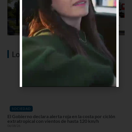
Lo más visto
SOCIEDAD
El Gobierno declara alerta roja en la costa por ciclón
extratropical con vientos de hasta 120 km/h
06/08/26