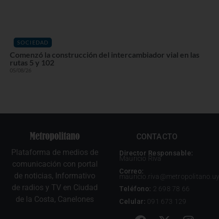
SOCIEDAD
Comenzó la construcción del intercambiador vial en las
rutas 5 y 102
05/08/26
CONTACTO
Plataforma de medios de
Director Responsable:
Mauricio Riva
comunicación con portal
Correo:
de noticias, Informativo
mauricio.riva@metropolitano.u
de radios y TV en Ciudad
Teléfono:
2 698 78 66
de la Costa, Canelones
Celular:
091 673 129