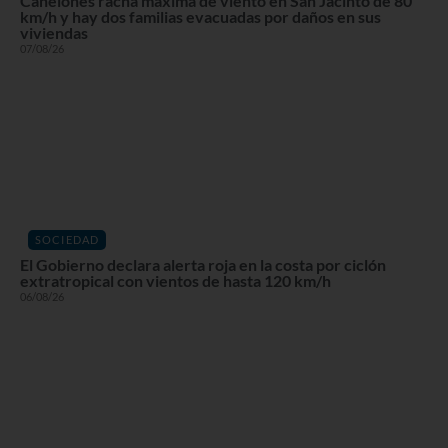
Canelones racha máxima de viento en San Jacinto de 80
km/h y hay dos familias evacuadas por daños en sus
viviendas
07/08/26
SOCIEDAD
El Gobierno declara alerta roja en la costa por ciclón
extratropical con vientos de hasta 120 km/h
06/08/26