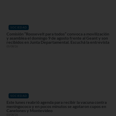
SOCIEDAD
Comisión “Roosevelt para todos” convoca a movilización
y asamblea el domingo 9 de agosto frente al Geant y son
recibidos en Junta Departamental. Escuchá la entrevista
05/08/26
SOCIEDAD
Este lunes reabrió agenda para recibir la vacuna contra
meningococo y en pocos minutos se agotaron cupos en
Canelones y Montevideo
03/08/26