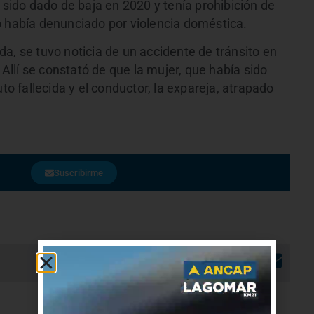
a sido dado de baja en 2020 y tenía prohibición de
o había denunciado por violencia doméstica.
a, se tuvo noticia de un accidente de tránsito en
 Allí se constató de que la mujer, que había sido
to fallecida y el conductor, la expareja, atrapado
Suscribirme