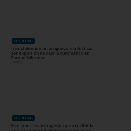
SOCIEDAD
Tres chilenos y un uruguayo a la Justicia
por explosión de cajero automático en
Parque Miramar
07/08/26
SOCIEDAD
Este lunes reabrió agenda para recibir la
vacuna contra meningococo y en pocos