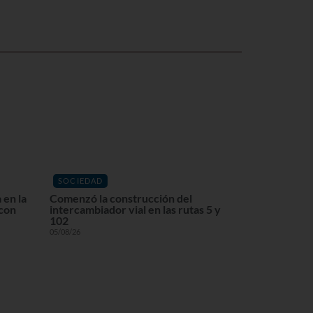
SOCIEDAD
 en la
Comenzó la construcción del
 con
intercambiador vial en las rutas 5 y
102
05/08/26