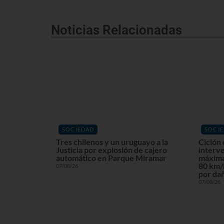
Noticias Relacionadas
SOCIEDAD
SOCI
Tres chilenos y un uruguayo a la
Ciclón 
Justicia por explosión de cajero
interv
automático en Parque Miramar
máxima
80 km/h
07/08/26
por dañ
07/08/26