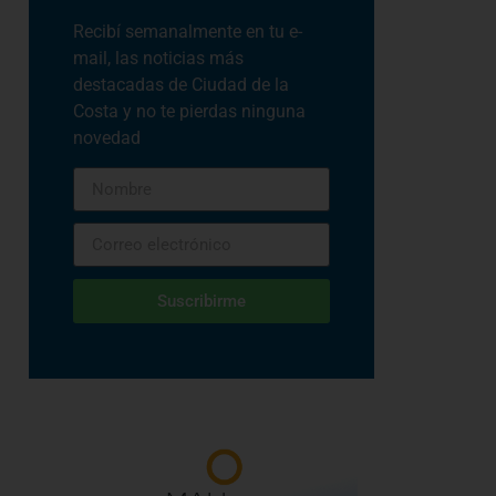
Recibí semanalmente en tu e-
mail, las noticias más
destacadas de Ciudad de la
Costa y no te pierdas ninguna
novedad
Suscribirme