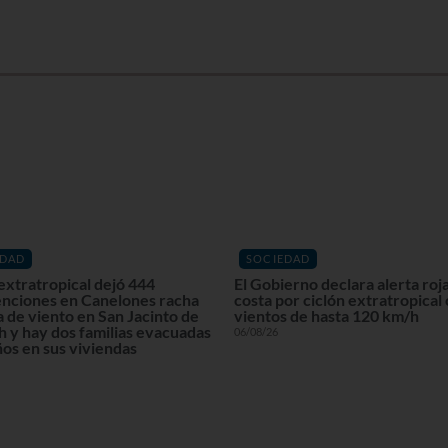
EDAD
SOCIEDAD
extratropical dejó 444
El Gobierno declara alerta roja
enciones en Canelones racha
costa por ciclón extratropical
 de viento en San Jacinto de
vientos de hasta 120 km/h
 y hay dos familias evacuadas
06/08/26
os en sus viviendas