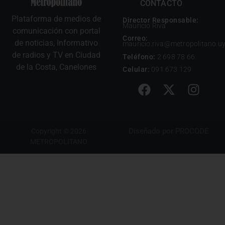
CONTACTO
Plataforma de medios de
Director Responsable:
Mauricio Riva
comunicación con portal
Correo:
de noticias, Informativo
mauricio.riva@metropolitano.u
de radios y TV en Ciudad
Teléfono:
2 698 78 66
de la Costa, Canelones
Celular:
091 673 129
Diseñado por
PROCODE
Copyright © 2026
METROPOLITANO