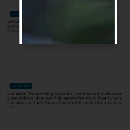
SOCIEDAD
El Gobierno declara alerta roja en la costa por ciclón
extratropical con vientos de hasta 120 km/h
06/08/26
SOCIEDAD
Comisión “Roosevelt para todos” convoca a movilización
y asamblea el domingo 9 de agosto frente al Geant y son
recibidos en Junta Departamental. Escuchá la entrevista
05/08/26