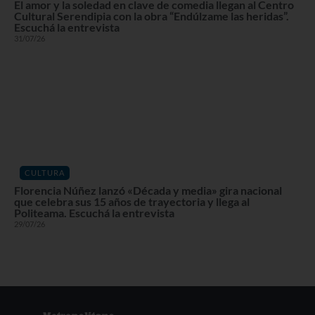
El amor y la soledad en clave de comedia llegan al Centro
Cultural Serendipia con la obra “Endúlzame las heridas”.
Escuchá la entrevista
31/07/26
CULTURA
Florencia Núñez lanzó «Década y media» gira nacional
que celebra sus 15 años de trayectoria y llega al
Politeama. Escuchá la entrevista
29/07/26