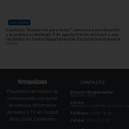
SOCIEDAD
Comisión “Roosevelt para todos” convoca a movilización
y asamblea el domingo 9 de agosto frente al Geant y son
recibidos en Junta Departamental. Escuchá la entrevista
05/08/26
CONTACTO
Plataforma de medios de
Director Responsable:
Mauricio Riva
comunicación con portal
Correo:
de noticias, Informativo
mauricio.riva@metropolitano.u
de radios y TV en Ciudad
Teléfono:
2 698 78 66
de la Costa, Canelones
Celular:
091 673 129