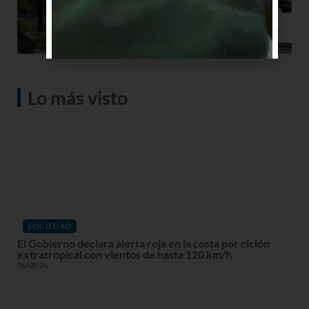
Lo más visto
SOCIEDAD
El Gobierno declara alerta roja en la costa por ciclón
extratropical con vientos de hasta 120 km/h
06/08/26