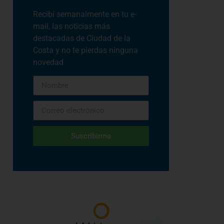
Recibí semanalmente en tu e-
mail, las noticias más
destacadas de Ciudad de la
Costa y no te pierdas ninguna
novedad
Suscribirme