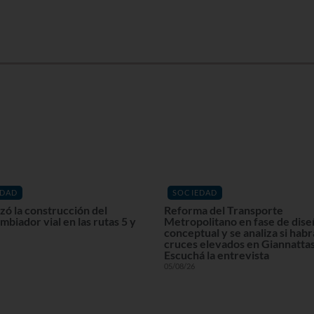
EDAD
SOCIEDAD
ó la construcción del
Reforma del Transporte
mbiador vial en las rutas 5 y
Metropolitano en fase de dis
conceptual y se analiza si habr
cruces elevados en Giannattas
Escuchá la entrevista
05/08/26