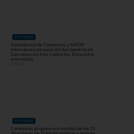
SOCIEDAD
Intendencia de Canelones y MTOP
intervienen en zona del Aeropuerto de
Carrasco con tres viaductos. Escuchá la
entrevista
31/07/26
SOCIEDAD
Canelones propuso en reunión de los 19
directores de Tránsito analizar y legislar