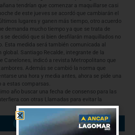
añana tendrían que comenzar a maquillarse casi
 noche de este jueves se acordó que cambiarán el
 últimos lugares y ganen más tiempo, otro acuerdo
s que demanda mucho tiempo ya que se trata de
se decidió que si bien desfilarán maquillados no
do. Esta medida será también comunicada al
n global. Santiago Recalde, integrante de la
e Canelones, indicó a revista Metropolitano que
de tambores. Además se cambió la norma que
tarse una hora y media antes, ahora se pide una
o a estas comparsas.
imo año buscar una fecha de consenso para las
terfiera con otras Llamadas para evitar la
Suscribirme