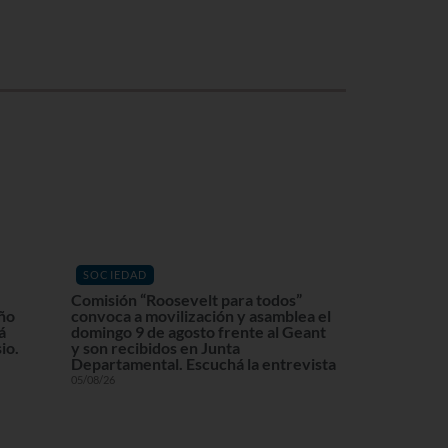
SOCIEDAD
Comisión “Roosevelt para todos”
eño
convoca a movilización y asamblea el
á
domingo 9 de agosto frente al Geant
io.
y son recibidos en Junta
Departamental. Escuchá la entrevista
05/08/26