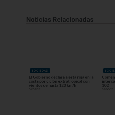
Noticias Relacionadas
SOCIEDAD
SOCI
El Gobierno declara alerta roja en la
Comenz
costa por ciclón extratropical con
interca
vientos de hasta 120 km/h
102
06/08/26
05/08/26