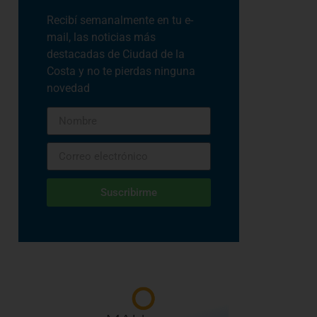
Recibí semanalmente en tu e-
mail, las noticias más
destacadas de Ciudad de la
Costa y no te pierdas ninguna
novedad
Suscribirme