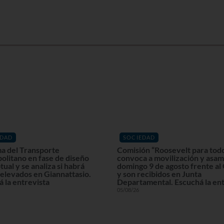
EDAD
SOCIEDAD
a del Transporte
Comisión “Roosevelt para tod
olitano en fase de diseño
convoca a movilización y asam
ual y se analiza si habrá
domingo 9 de agosto frente al
elevados en Giannattasio.
y son recibidos en Junta
 la entrevista
Departamental. Escuchá la ent
05/08/26