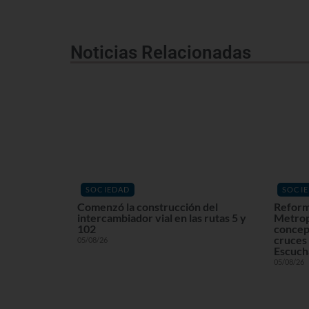
Noticias Relacionadas
SOCIEDAD
SOCI
Comenzó la construcción del
Reform
intercambiador vial en las rutas 5 y
Metrop
102
concept
cruces 
05/08/26
Escuchá
05/08/26