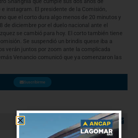
atro Shangrilá que cumple sus dos años de
 e instagram. El presidente de la Comisión,
no que el corto dura algo menos de 20 minutos y
8 de diciembre por el duelo nacional ante el
ázquez se cambió para hoy. El corto también tiene
Comisión. Se suspendió un brindis quese iba a
 los verán juntos por zoom ante la complicada
Además Venancio comunicó que ya comenzaron las
Suscribirme