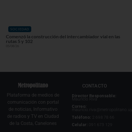
SOCIEDAD
Comenzó la construcción del intercambiador vial en las
rutas 5 y 102
05/08/26
CONTACTO
Plataforma de medios de
Director Responsable:
Mauricio Riva
comunicación con portal
Correo:
de noticias, Informativo
mauricio.riva@metropolitano.u
de radios y TV en Ciudad
Teléfono:
2 698 78 66
de la Costa, Canelones
Celular:
091 673 129