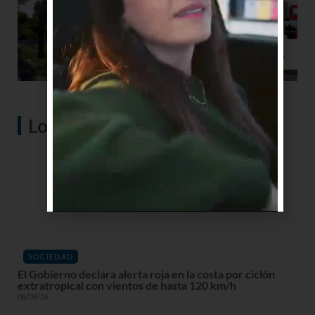
Lo más visto
SOCIEDAD
El Gobierno declara alerta roja en la costa por ciclón
extratropical con vientos de hasta 120 km/h
06/08/26