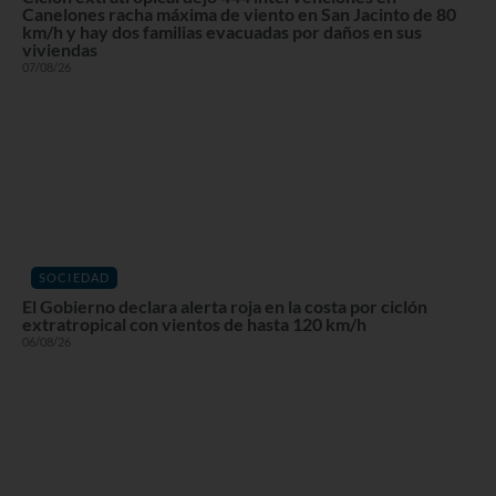
Canelones racha máxima de viento en San Jacinto de 80
km/h y hay dos familias evacuadas por daños en sus
viviendas
07/08/26
SOCIEDAD
El Gobierno declara alerta roja en la costa por ciclón
extratropical con vientos de hasta 120 km/h
06/08/26