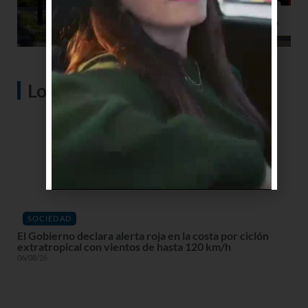
Lo más visto
SOCIEDAD
El Gobierno declara alerta roja en la costa por ciclón
extratropical con vientos de hasta 120 km/h
06/08/26