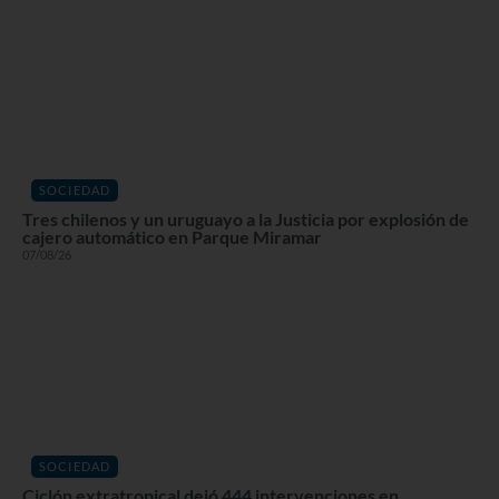
SOCIEDAD
Tres chilenos y un uruguayo a la Justicia por explosión de
cajero automático en Parque Miramar
07/08/26
SOCIEDAD
Ciclón extratropical dejó 444 intervenciones en