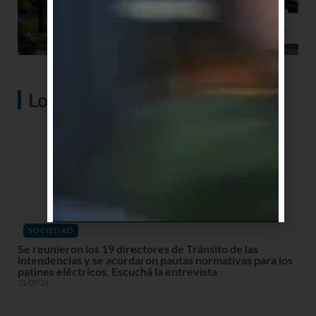
Lo más visto
SOCIEDAD
Se reunieron los 19 directores de Tránsito de las
intendencias y se acordaron pautas normativas para los
patines eléctricos. Escuchá la entrevista
31/07/26