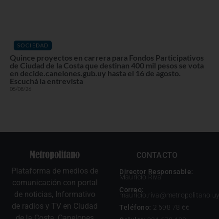
SOCIEDAD
Quince proyectos en carrera para Fondos Participativos
de Ciudad de la Costa que destinan 400 mil pesos se vota
en decide.canelones.gub.uy hasta el 16 de agosto.
Escuchá la entrevista
05/08/26
CONTACTO
Plataforma de medios de
Director Responsable:
Mauricio Riva
comunicación con portal
Correo:
de noticias, Informativo
mauricio.riva@metropolitano.u
de radios y TV en Ciudad
Teléfono:
2 698 78 66
de la Costa, Canelones