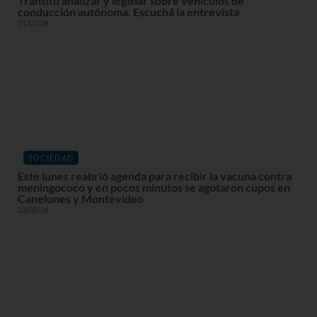
Tránsito analizar y legislar sobre vehículos de
conducción autónoma. Escuchá la entrevista
31/07/26
SOCIEDAD
Este lunes reabrió agenda para recibir la vacuna contra
meningococo y en pocos minutos se agotaron cupos en
Canelones y Montevideo
03/08/26