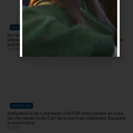
SOCIEDAD
Se reunieron los 19 directores de Tránsito de las
intendencias y se acordaron pautas normativas para los
patines eléctricos. Escuchá la entrevista
31/07/26
SOCIEDAD
Intendencia de Canelones y MTOP intervienen en zona
del Aeropuerto de Carrasco con tres viaductos. Escuchá
la entrevista
31/07/26