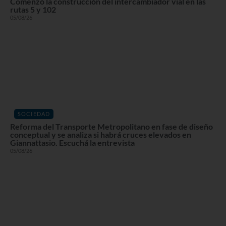
Comenzó la construcción del intercambiador vial en las
rutas 5 y 102
05/08/26
SOCIEDAD
Reforma del Transporte Metropolitano en fase de diseño
conceptual y se analiza si habrá cruces elevados en
Giannattasio. Escuchá la entrevista
05/08/26