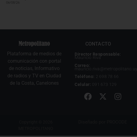
06/08/26
CONTACTO
Plataforma de medios de
Director Responsable:
Mauricio Riva
comunicación con portal
Correo:
de noticias, Informativo
mauricio.riva@metropolitano.u
de radios y TV en Ciudad
Teléfono:
2 698 78 66
de la Costa, Canelones
Celular:
091 673 129
Diseñado por
PROCODE
Copyright © 2026
METROPOLITANO