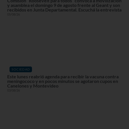
Comisión “Roosevelt para todos” convoca a movilización
y asamblea el domingo 9 de agosto frente al Geant y son
recibidos en Junta Departamental. Escuchá la entrevista
05/08/26
SOCIEDAD
Este lunes reabrió agenda para recibir la vacuna contra
meningococo y en pocos minutos se agotaron cupos en
Canelones y Montevideo
03/08/26