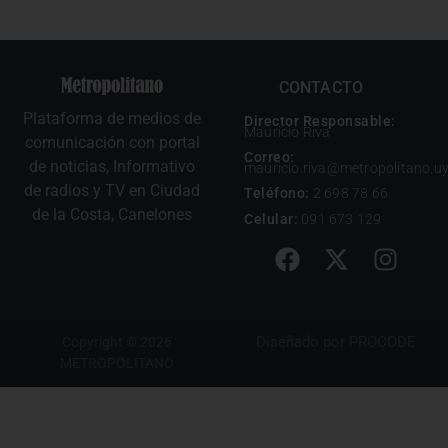
CONTACTO
Plataforma de medios de
Director Responsable:
Mauricio Riva
comunicación con portal
Correo:
de noticias, Informativo
mauricio.riva@metropolitano.u
de radios y TV en Ciudad
Teléfono:
2 698 78 66
de la Costa, Canelones
Celular:
091 673 129
Diseñado por
PROCODE
Copyright © 2026
METROPOLITANO