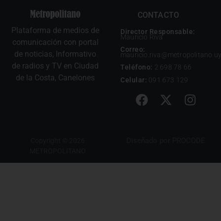
CONTACTO
Plataforma de medios de
Director Responsable:
Mauricio Riva
comunicación con portal
Correo:
de noticias, Informativo
mauricio.riva@metropolitano.u
de radios y TV en Ciudad
Teléfono:
2 698 78 66
de la Costa, Canelones
Celular:
091 673 129
Diseñado por
PROCODE
Copyright © 2026
METROPOLITANO