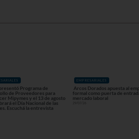
SARIALES
EMPRESARIALES
resentó Programa de
Arcos Dorados apuesta al em
ollo de Proveedores para
formal como puerta de entrada
cer Mipymes y el 13 de agosto
mercado laboral
brará el Día Nacional de las
29/07/26
s. Escuchá la entrevista