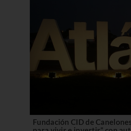
Fundación CID de Canelones r
para vivir e invertir” con au