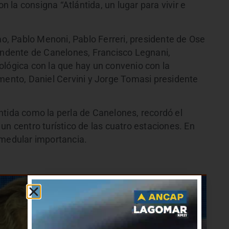
on la consigna “Atlántida, un lugar para vivir e
smo, Pablo Menoni, Pablo Ferreri, presidente de Ose
tendente de Canelones, Francisco Legnani,
ológica con la que hay un convenio con la
omento, Daniel Cervini y Jorge Tomasi presidente
ntida como la perla de Canelones, recordó el
un centro turístico de las cuatro estaciones. En
 medular importancia.