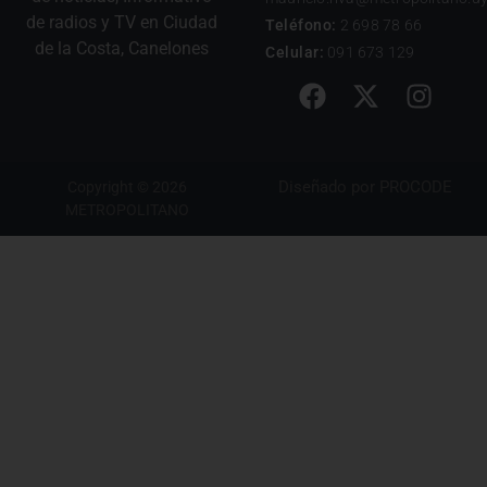
de radios y TV en Ciudad
Teléfono:
2 698 78 66
de la Costa, Canelones
Celular:
091 673 129
Diseñado por
PROCODE
Copyright © 2026
METROPOLITANO