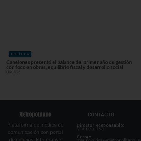
POLÍTICA
Canelones presentó el balance del primer año de gestión
con foco en obras, equilibrio fiscal y desarrollo social
08/07/26
CONTACTO
Plataforma de medios de
Director Responsable:
Mauricio Riva
comunicación con portal
Correo:
de noticias, Informativo
mauricio.riva@metropolitano.u