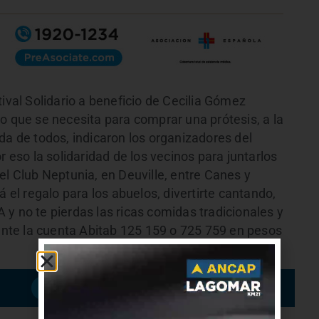
tival Solidario a beneficio de Cecilia Gómez
o que se necesita para comprar una prótesis, a la
da de todos, indicaron los organizadores del
r eso la solidaridad de los vecinos para juntarlos
el Club Neptunia, en Deuville, entre Canes y
á el regalo para los abuelos, divertirte cantando,
y no te pierdas las ricas comidas tradicionales y
te la cuenta Abitab 125 159 o 725 759 en pesos
Suscribirme