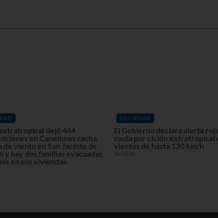
EDAD
SOCIEDAD
extratropical dejó 444
El Gobierno declara alerta roja
enciones en Canelones racha
costa por ciclón extratropical
 de viento en San Jacinto de
vientos de hasta 120 km/h
 y hay dos familias evacuadas
06/08/26
os en sus viviendas