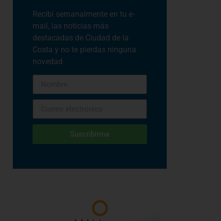
Recibí semanalmente en tu e-
mail, las noticias más
destacadas de Ciudad de la
Costa y no te pierdas ninguna
novedad
Suscribirme