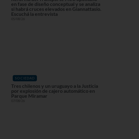
en fase de diseño conceptual y se analiza
si habrá cruces elevados en Giannattasio.
Escuchá la entrevista
05/08/26
SOCIEDAD
Tres chilenos y un uruguayo a la Justicia
por explosión de cajero automático en
Parque Miramar
07/08/26