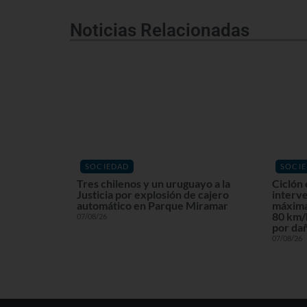
Noticias Relacionadas
SOCIEDAD
SOCI
Tres chilenos y un uruguayo a la
Ciclón 
Justicia por explosión de cajero
interv
automático en Parque Miramar
máxima
80 km/h
07/08/26
por dañ
07/08/26