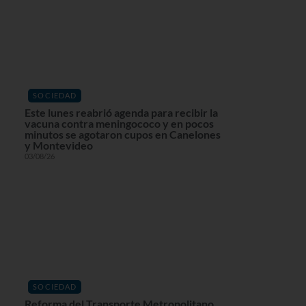
SOCIEDAD
Este lunes reabrió agenda para recibir la
vacuna contra meningococo y en pocos
minutos se agotaron cupos en Canelones
y Montevideo
03/08/26
SOCIEDAD
Reforma del Transporte Metropolitano