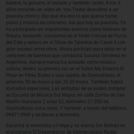
bateria, la guitarra, el teclado y también canto. A los 6
años mirando un video en You Toube descubrió a un
pianista chino y dijo que era eso lo que quería hacer,
piano y música de concierto. Así que hoy es pianista. Ya
ha participado en importantes eventos como telonero de
Braulio Assanelli, conciertos en el Hotel Conrad de Punta
del Este y estuvo en el Show de Talentos de Canal 4 con
gran suceso, entre otros. Ahora participó para estar en el
certamen de talentos que conducirá Susana Giménez en
Argentina. Aunque nunca ha actuado como músico
solista, tendrá su primera vez en el Salón My Dreams El
Pinar en Pérez Butler a una cuadra de Giannattasio, el
próximo 30 de mayo a las 20.30 horas. También habrá
invitados especiales. Las entradas de se puden comprar
en Escuela de Música Sol Mayor, en calle Zorrila de San
Martín manzana 2 solar 22, kilómetro 27.200 de
Giannattasio zona norte. Y también a través del teléfono
094713998 y se llevan a domicilio.
Escuchá la entrevista a Felipe y su mamá Sol Beltrán en
el programa El Desembarco de Metropolitano Radio: