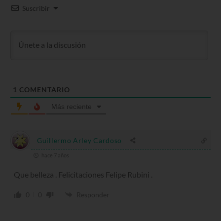
Suscribir
1
COMENTARIO
Más reciente
Guillermo Arley Cardoso
hace 7 años
Que belleza . Felicitaciones Felipe Rubini .
0
0
Responder