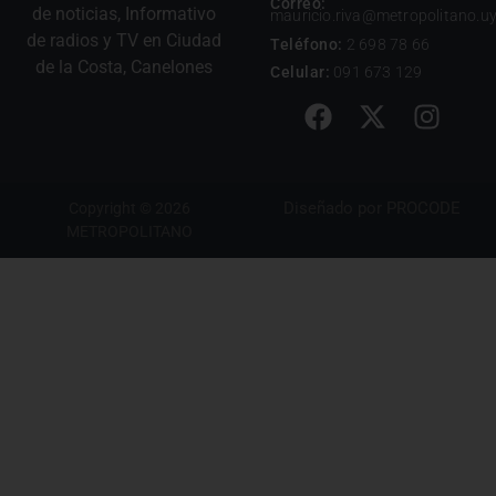
Correo:
de noticias, Informativo
mauricio.riva@metropolitano.u
de radios y TV en Ciudad
Teléfono:
2 698 78 66
de la Costa, Canelones
Celular:
091 673 129
Diseñado por
PROCODE
Copyright © 2026
METROPOLITANO