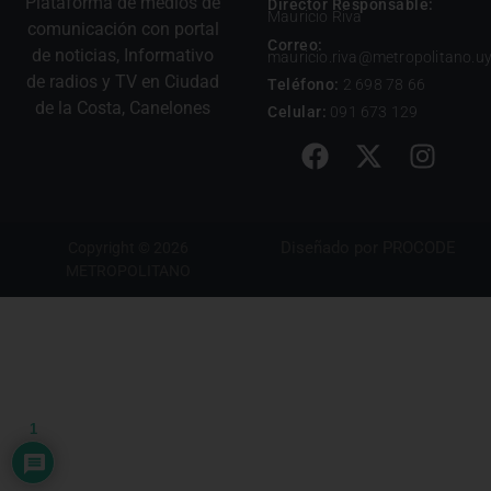
Plataforma de medios de
Director Responsable:
Mauricio Riva
comunicación con portal
Correo:
de noticias, Informativo
mauricio.riva@metropolitano.u
de radios y TV en Ciudad
Teléfono:
2 698 78 66
de la Costa, Canelones
Celular:
091 673 129
Diseñado por
PROCODE
Copyright © 2026
METROPOLITANO
1