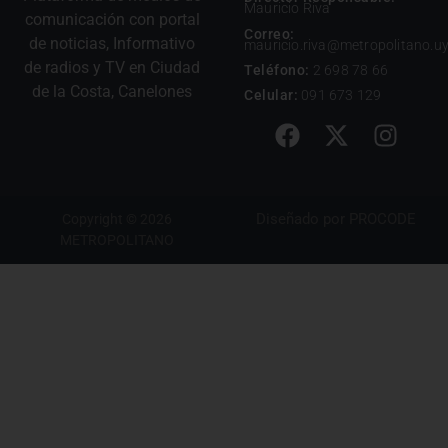
Mauricio Riva
comunicación con portal
Correo:
de noticias, Informativo
mauricio.riva@metropolitano.u
de radios y TV en Ciudad
Teléfono:
2 698 78 66
de la Costa, Canelones
Celular:
091 673 129
Diseñado por
PROCODE
Copyright © 2026
METROPOLITANO