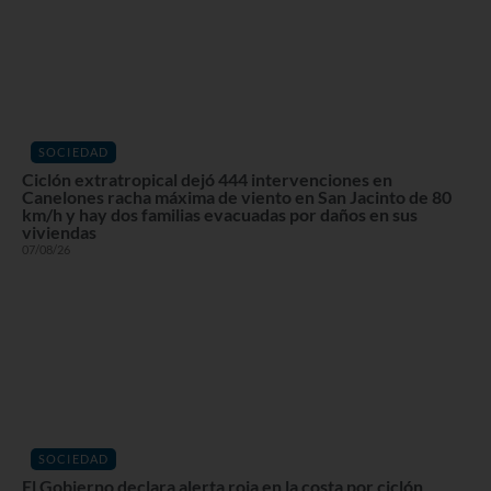
SOCIEDAD
Ciclón extratropical dejó 444 intervenciones en
Canelones racha máxima de viento en San Jacinto de 80
km/h y hay dos familias evacuadas por daños en sus
viviendas
07/08/26
SOCIEDAD
El Gobierno declara alerta roja en la costa por ciclón