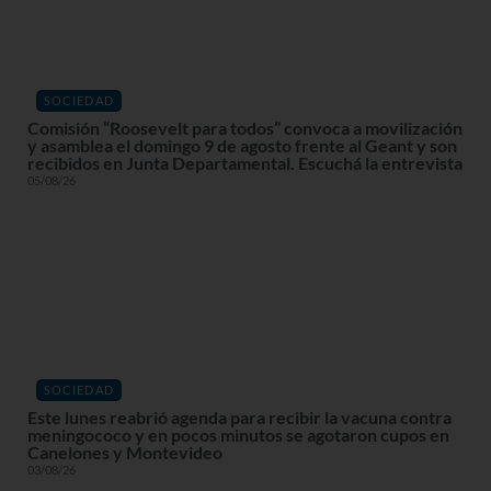
SOCIEDAD
Comisión “Roosevelt para todos” convoca a movilización
y asamblea el domingo 9 de agosto frente al Geant y son
recibidos en Junta Departamental. Escuchá la entrevista
05/08/26
SOCIEDAD
Este lunes reabrió agenda para recibir la vacuna contra
meningococo y en pocos minutos se agotaron cupos en
Canelones y Montevideo
03/08/26