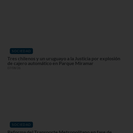
SOCIEDAD
Tres chilenos y un uruguayo a la Justicia por explosión
de cajero automático en Parque Miramar
07/08/26
SOCIEDAD
Reforma del Transporte Metropolitano en fase de