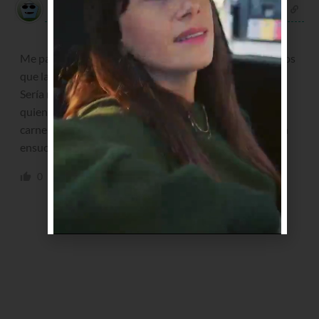
César Peñalver
hace 3 años
Me parece una muy buena iniciativa. De hecho hace años
que la acompaño.
Sería muy interesante que también la acompañarán
quienes realizan ofrendas y dejan cabezas y patas de
carnero, así como gallinas y otras ofrendas que también
ensucian las playas. Gracias.
0
0
Responder