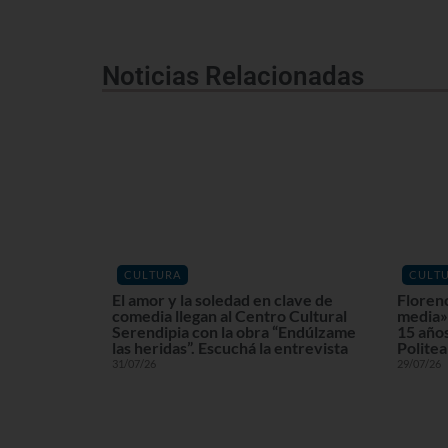
Noticias Relacionadas
CULTURA
CULT
El amor y la soledad en clave de
Floren
comedia llegan al Centro Cultural
media» 
Serendipia con la obra “Endúlzame
15 años
las heridas”. Escuchá la entrevista
Politea
31/07/26
29/07/26