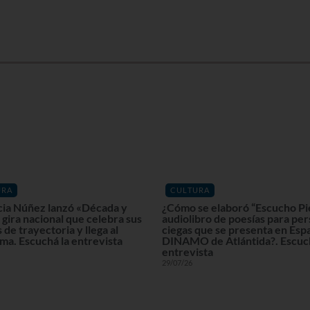
URA
CULTURA
cia Núñez lanzó «Década y
¿Cómo se elaboró “Escucho Pi
gira nacional que celebra sus
audiolibro de poesías para pe
 de trayectoria y llega al
ciegas que se presenta en Esp
ma. Escuchá la entrevista
DINAMO de Atlántida?. Escuch
entrevista
29/07/26