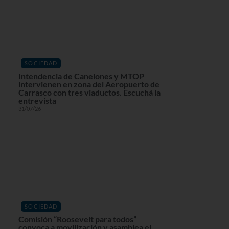
SOCIEDAD
Intendencia de Canelones y MTOP
intervienen en zona del Aeropuerto de
Carrasco con tres viaductos. Escuchá la
entrevista
31/07/26
SOCIEDAD
Comisión “Roosevelt para todos”
convoca a movilización y asamblea el