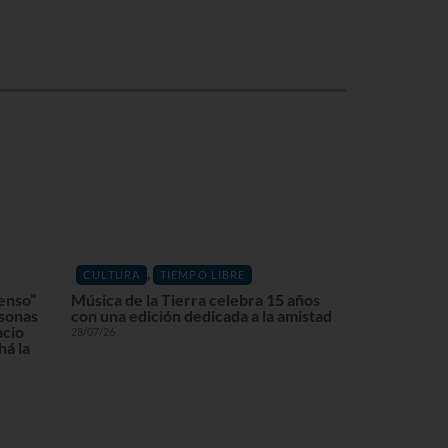
,
CULTURA
TIEMPO LIBRE
enso”
Música de la Tierra celebra 15 años
rsonas
con una edición dedicada a la amistad
acio
28/07/26
á la