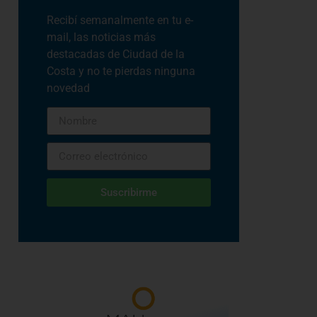
Recibí semanalmente en tu e-
mail, las noticias más
destacadas de Ciudad de la
Costa y no te pierdas ninguna
novedad
Suscribirme