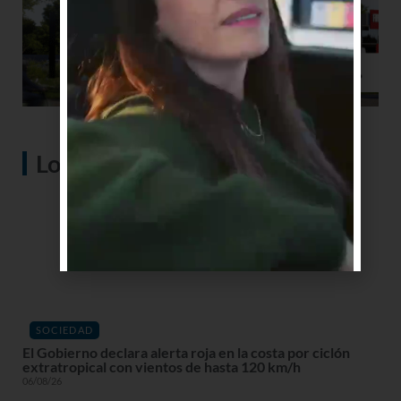
Lo más visto
SOCIEDAD
El Gobierno declara alerta roja en la costa por ciclón
extratropical con vientos de hasta 120 km/h
06/08/26