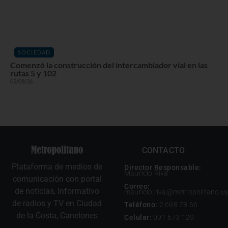
SOCIEDAD
Comenzó la construcción del intercambiador vial en las
rutas 5 y 102
05/08/26
CONTACTO
Plataforma de medios de
Director Responsable:
Mauricio Riva
comunicación con portal
Correo:
de noticias, Informativo
mauricio.riva@metropolitano.u
de radios y TV en Ciudad
Teléfono:
2 698 78 66
de la Costa, Canelones
Celular:
091 673 129