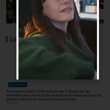
Lo más visto
SOCIEDAD
Se reunieron los 19 directores de Tránsito de las
intendencias y se acordaron pautas normativas para los
patines eléctricos. Escuchá la entrevista
31/07/26