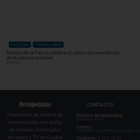
,
CULTURA
TIEMPO LIBRE
Música de la Tierra celebra 15 años con una edición
dedicada a la amistad
28/07/26
CONTACTO
Plataforma de medios de
Director Responsable:
Mauricio Riva
comunicación con portal
Correo:
de noticias, Informativo
mauricio.riva@metropolitano.u
de radios y TV en Ciudad
Teléfono:
2 698 78 66