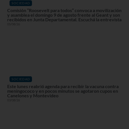
SOCIEDAD
Comisión “Roosevelt para todos” convoca a movilización
y asamblea el domingo 9 de agosto frente al Geant y son
recibidos en Junta Departamental. Escuchá la entrevista
05/08/26
SOCIEDAD
Este lunes reabrió agenda para recibir la vacuna contra
meningococo y en pocos minutos se agotaron cupos en
Canelones y Montevideo
03/08/26