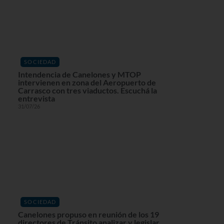
SOCIEDAD
Intendencia de Canelones y MTOP
intervienen en zona del Aeropuerto de
Carrasco con tres viaductos. Escuchá la
entrevista
31/07/26
SOCIEDAD
Canelones propuso en reunión de los 19
directores de Tránsito analizar y legislar