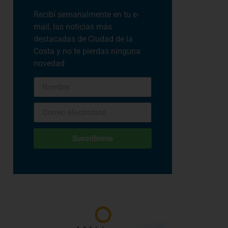
Recibí semanalmente en tu e-
mail, las noticias más
destacadas de Ciudad de la
Costa y no te pierdas ninguna
novedad
Suscribirme