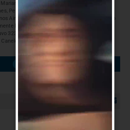
 Mariano Tucci e Inés Cortés, el Coordinador
es, Pedro Irigoin, Matias Tejera y Nicolás Sala.
s Aires y Libertad. Será el comienzo de un ciclo
ente la única nuestra en la Costa.
vo 323 votos en Ciudad de la Costa en las
Canelones, y oficializa el apoyo a la 609 de cara
Suscribirme