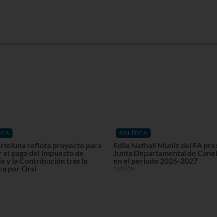
ICA
POLÍTICA
rteluna reflota proyecto para
Edila Nathali Muniz del FA pre
r el pago del Impuesto de
Junta Departamental de Cane
a y la Contribución tras la
en el período 2026-2027
ca por Orsi
13/07/26