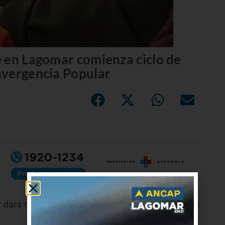
 en Lagomar comienza ciclo de
nvergencia Popular
 dará comienzo un ciclo de charlas en Canelones