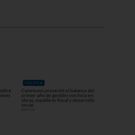
POLÍTICA
sidirá
Canelones presentó el balance del
lones
primer año de gestión con foco en
obras, equilibrio fiscal y desarrollo
social
08/07/26