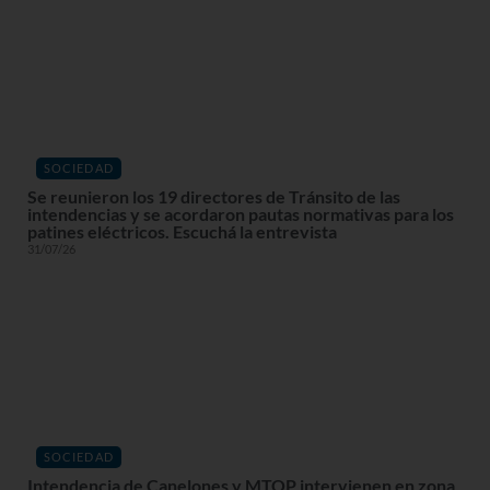
SOCIEDAD
Se reunieron los 19 directores de Tránsito de las
intendencias y se acordaron pautas normativas para los
patines eléctricos. Escuchá la entrevista
31/07/26
SOCIEDAD
Intendencia de Canelones y MTOP intervienen en zona