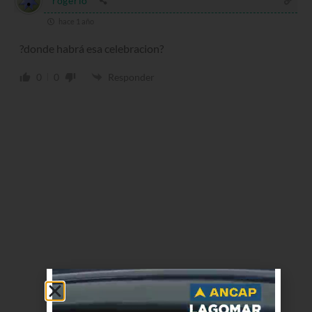
rogerio
hace 1 año
?donde habrá esa celebracion?
0
0
Responder