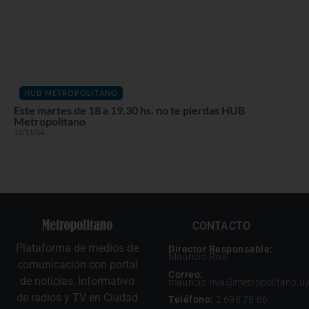
HUB METROPOLITANO
Este martes de 18 a 19.30 hs. no te pierdas HUB
Metropolitano
12/11/24
CONTACTO
Plataforma de medios de
Director Responsable:
Mauricio Riva
comunicación con portal
Correo:
de noticias, Informativo
mauricio.riva@metropolitano.u
de radios y TV en Ciudad
Teléfono:
2 698 78 66