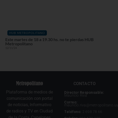
HUB METROPOLITANO
Este martes de 18 a 19.30 hs. no te pierdas HUB
Metropolitano
12/11/24
CONTACTO
Plataforma de medios de
Director Responsable:
Mauricio Riva
comunicación con portal
Correo:
de noticias, Informativo
mauricio.riva@metropolitano.u
de radios y TV en Ciudad
Teléfono:
2 698 78 66
de la Costa, Canelones